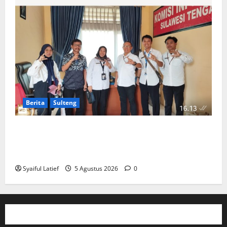
Berita
Sulteng
Komisi Informasi Sulteng dan BKKBN Perkuat
Sinergi PPID, Dorong Keterbukaan Informasi Publik
yang Transparan dan Akuntabel
Syaiful Latief
5 Agustus 2026
0