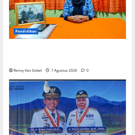
Pendidikan
Kepala UPT SPF SD Inpres Andi Tonro Makassar
Teguhkan Komitmen Membangun Sekolah yang
Nyaman, Berkualitas, dan Berprestasi
Renny Van Gobel
7 Agustus 2026
0