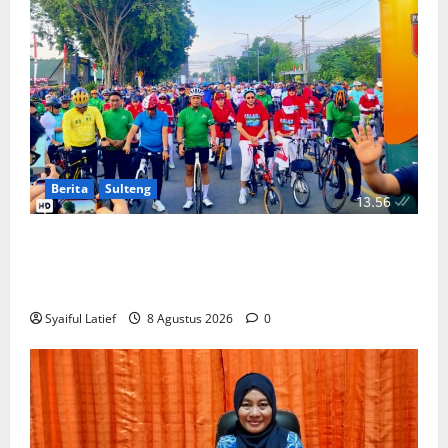
Berita
Sulteng
Ribuan Pesepeda Meriahkan Gowes Palaka Wira,
Gubernur Anwar Hafid dan Pangdam Jonathan
Sianipar Perkuat Sinergi TNI-Masyarakat
Syaiful Latief
8 Agustus 2026
0