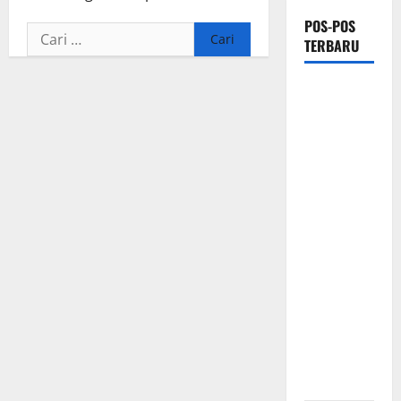
POS-POS
Cari
TERBARU
untuk:
Ribuan
Pesepeda
Meriahkan
Gowes
Palaka Wira,
Gubernur
Anwar Hafid
dan
Pangdam
Jonathan
Sianipar
Perkuat
Sinergi TNI-
Masyarakat