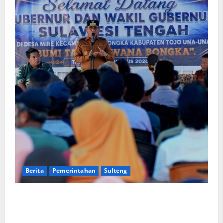
Berita
Pemerintahan
Sulteng
Gubernur Anwar Hafid Terbang ke Pelosok Tojo Una-
Una, Serap Aspirasi Warga Mire dan Tegaskan
Pemerataan Pembangunan