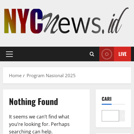
Skip
to
content
LIVE
Primary
Menu
Home
Program Nasional 2025
Nothing Found
CARI
Cari
It seems we can’t find what
you’re looking for. Perhaps
searching can help.