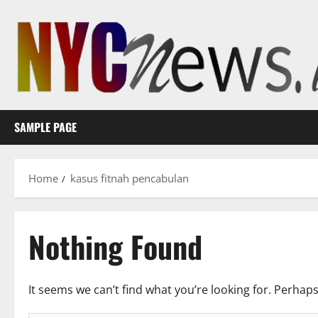
Skip
to
content
SAMPLE PAGE
Home
kasus fitnah pencabulan
Nothing Found
It seems we can’t find what you’re looking for. Perhap