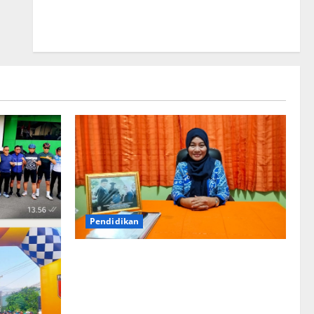
Una, Serap Aspirasi Warga Mire dan Tegaskan
Pemerataan Pembangunan
Pendidikan
Kepala UPT SPF SD Inpres Andi Tonro
Makassar Teguhkan Komitmen
Membangun Sekolah yang Nyaman,
Berkualitas, dan Berprestasi