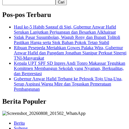
Cari
Pos-pos Terbaru
Haul ke-5 Habib Saggaf di Sigi, Gubernur Anwar Hafid
Serukan Lanjutkan Perjuangan dan Besarkan Alkhairaat
Sidak Pasar Susumbolan, Wagub Reny dan Bupati Tolitoli
Pastikan Harga serta Stok Bahan Pokok Tetap Stabil
Ribuan Pesepeda Meriahkan Gowes Palaka Wira, Gubernur
Anwar Hafid dan Pangdam Jonathan Sianipar Perkuat Sinergi
TNI-Masyarakat
Kepala UPT SPF SD Inpres Andi Tonro Makassar Teguhkan
Komitmen Membangun Sekolah yang Nyaman, Berkualitas,
dan Berprestasi
Gubernur Anwar Hafid Terbang ke Pelosok Tojo Una-Una,
Serap Aspirasi Warga Mire dan Tegaskan Pemerataan
Pembangunan
Berita Populer
Berita
Sulteng