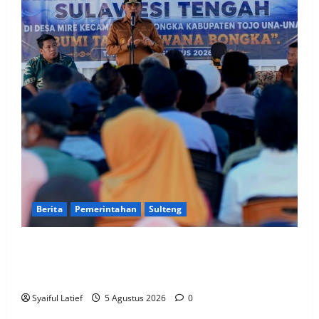
Berita
Pemerintahan
Sulteng
Gubernur Anwar Hafid Terbang ke Pelosok Tojo Una-
Una, Serap Aspirasi Warga Mire dan Tegaskan
Pemerataan Pembangunan
Syaiful Latief
5 Agustus 2026
0