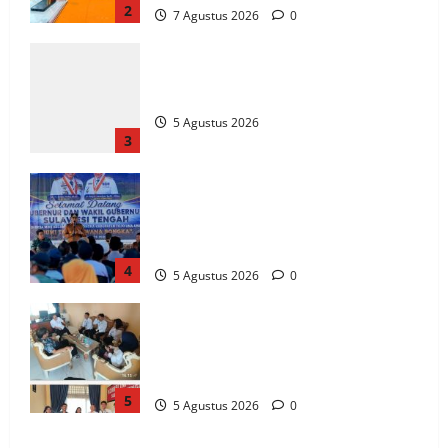
2
7 Agustus 2026
0
How SendiDoc can help you choose the
right wrist brace for your needs in
5 Agustus 2026
3
Gubernur Anwar Hafid Terbang ke
Pelosok Tojo Una-Una, Serap Aspirasi
Warga Mire dan Tegaskan Pemerataan
Pembangunan
4
5 Agustus 2026
0
Komisi Informasi Sulteng dan BKKBN
Perkuat Sinergi PPID, Dorong
Keterbukaan Informasi Publik yang
Transparan dan Akuntabel
5
5 Agustus 2026
0