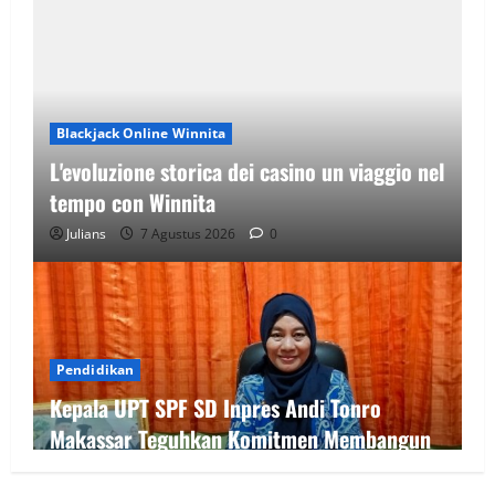
Blackjack Online Winnita
L'evoluzione storica dei casino un viaggio nel
tempo con Winnita
Julians
7 Agustus 2026
0
Pendidikan
Kepala UPT SPF SD Inpres Andi Tonro
Makassar Teguhkan Komitmen Membangun
Sekolah yang Nyaman, Berkualitas, dan