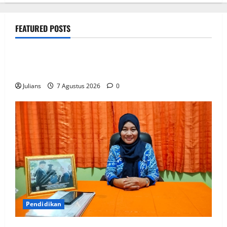
FEATURED POSTS
Blackjack Online Winnita
L'evoluzione storica dei casino un viaggio nel tempo
con Winnita
Julians
7 Agustus 2026
0
Pendidikan