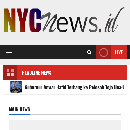
Skip
to
content
LIVE
Primary
Menu
HEADLINE NEWS
Gubernur Anwar Hafid Terbang ke Pelosok Tojo Una-Un
MAIN NEWS