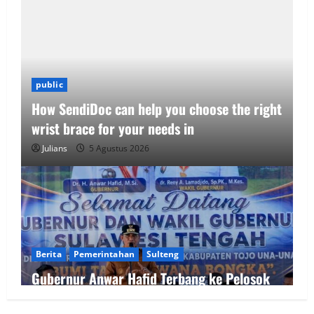
public
How SendiDoc can help you choose the right
wrist brace for your needs in
Julians
5 Agustus 2026
Berita
Pemerintahan
Sulteng
Gubernur Anwar Hafid Terbang ke Pelosok
Tojo Una-Una, Serap Aspirasi Warga Mire