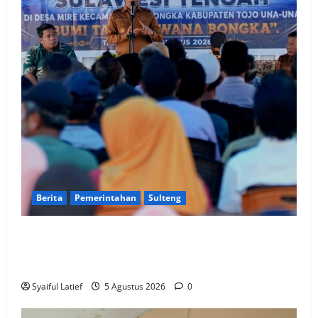
Berita
Pemerintahan
Sulteng
Gubernur Anwar Hafid Terbang ke Pelosok Tojo Una-
Una, Serap Aspirasi Warga Mire dan Tegaskan
Pemerataan Pembangunan
Syaiful Latief
5 Agustus 2026
0