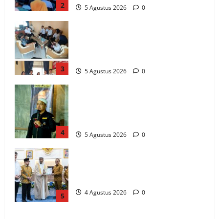
2
5 Agustus 2026
0
Komisi Informasi Sulteng dan BKKBN
Perkuat Sinergi PPID, Dorong
Keterbukaan Informasi Publik yang
Transparan dan Akuntabel
3
5 Agustus 2026
0
GRANAT Sulteng Ultimatum Pemda: ASN
dan Anggota DPRD Terbukti Narkoba
Harus Disanksi, Jika Diam Akan Surati
Mendagri
4
5 Agustus 2026
0
Gubernur Anwar Hafid Terima Dubes
UEA, Sulawesi Tengah Bidik Investasi
Strategis di 4 Sektor Utama
4 Agustus 2026
0
5