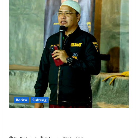
Berita
Sulteng
GRANAT Sulteng Ultimatum Pemda: ASN dan
Anggota DPRD Terbukti Narkoba Harus Disanksi,
Jika Diam Akan Surati Mendagri