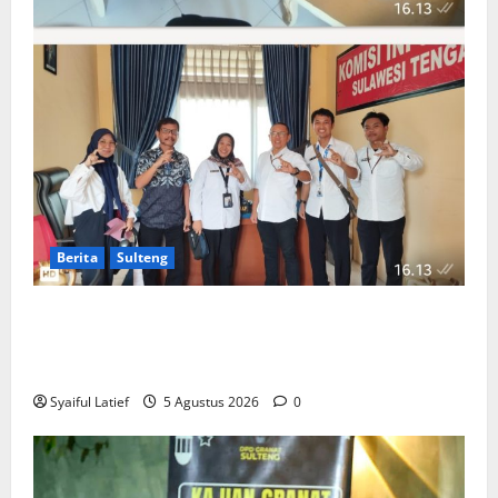
Berita
Sulteng
Komisi Informasi Sulteng dan BKKBN Perkuat
Sinergi PPID, Dorong Keterbukaan Informasi Publik
yang Transparan dan Akuntabel
Syaiful Latief
5 Agustus 2026
0