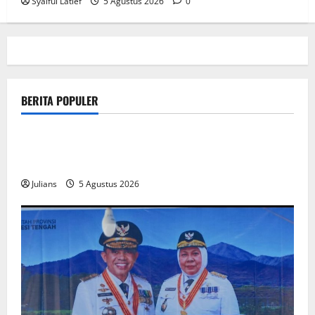
Syaiful Latief
5 Agustus 2026
0
BERITA POPULER
public
How SendiDoc can help you choose the right wrist
brace for your needs in
Julians
5 Agustus 2026