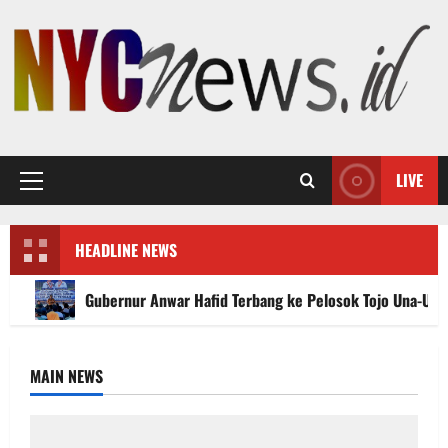
Skip
to
content
LIVE
Primary
Menu
HEADLINE NEWS
Gubernur Anwar Hafid Terbang ke Pelosok Tojo Una-Un
MAIN NEWS