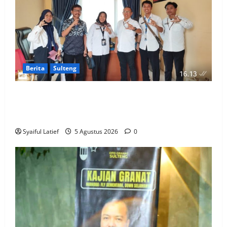
Berita
Sulteng
Komisi Informasi Sulteng dan BKKBN Perkuat
Sinergi PPID, Dorong Keterbukaan Informasi Publik
yang Transparan dan Akuntabel
Syaiful Latief
5 Agustus 2026
0