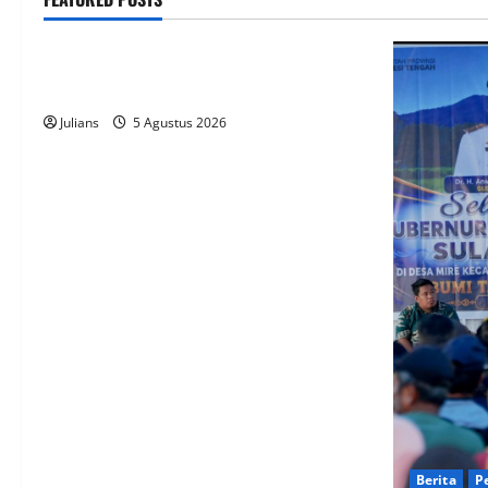
public
How SendiDoc can help you choose the
right wrist brace for your needs in
Berita
Julians
5 Agustus 2026
Gube
Pelo
War
Pem
Syaiful L
Berita
P