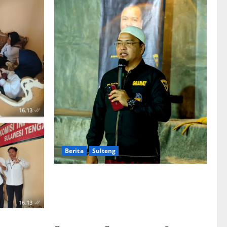
:
Berita
Sulteng
GRANAT Sulteng Ultimatum Pemda: ASN
dan Anggota DPRD Terbukti Narkoba
Harus Disanksi, Jika Diam Akan Surati
Mendagri
an BKKBN