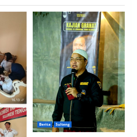
Sulawesi Tengah Bidik
Investasi Strategis di 4
5
Sektor Utama
4 Agustus 2026
0
asi
aan
Berita
Sulteng