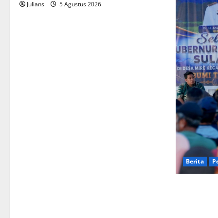
Julians
5 Agustus 2026
Berita
GRA
ASN
Nark
Akan
Syaiful L
Berita
P
Gubernur An
Pelosok Toj
Warga Mire