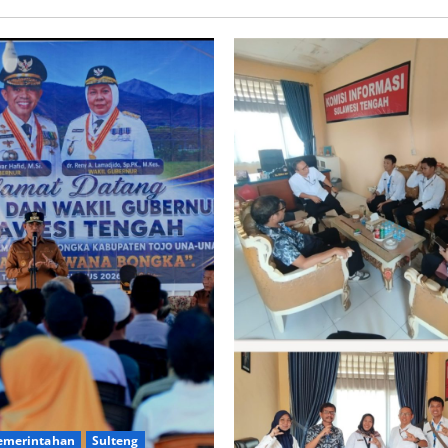
Pemerintahan
Sulteng
rnur Anwar Hafid Terbang ke
sok Tojo Una-Una, Serap Aspir
ga Mire dan Tegaskan Pemerat
bangunan
atief
5 Agustus 2026
0
emerintahan
Sulteng