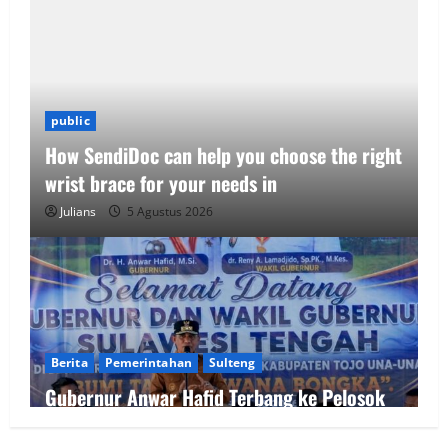
public
How SendiDoc can help you choose the right
wrist brace for your needs in
Julians
5 Agustus 2026
Berita
Pemerintahan
Sulteng
Gubernur Anwar Hafid Terbang ke Pelosok
Tojo Una-Una, Serap Aspirasi Warga Mire