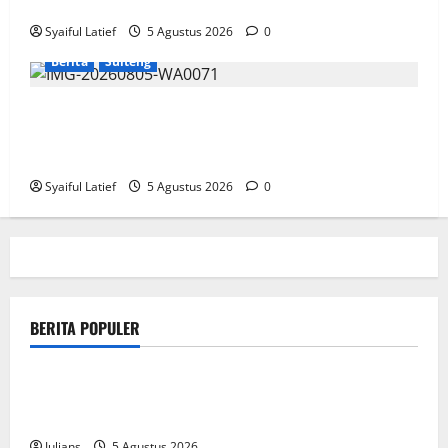
yang Transparan dan Akuntabel
Syaiful Latief
5 Agustus 2026
0
Berita
Sulteng
GRANAT Sulteng Ultimatum Pemda: ASN dan
Anggota DPRD Terbukti Narkoba Harus Disanksi,
Jika Diam Akan Surati Mendagri
Syaiful Latief
5 Agustus 2026
0
BERITA POPULER
public
How SendiDoc can help you choose the right wrist
brace for your needs in
Julians
5 Agustus 2026