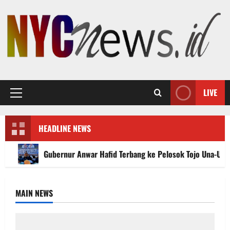
Skip
to
content
LIVE
Primary
Menu
HEADLINE NEWS
Gubernur Anwar Hafid Terbang ke Pelosok Tojo Una-Un
MAIN NEWS