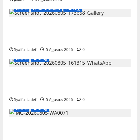
Berita
Pemerintahan
Sulteng
Gubernur Anwar Hafid Terbang ke Pelosok Tojo Una-
Una, Serap Aspirasi Warga Mire dan Tegaskan
Pemerataan Pembangunan
Syaiful Latief
5 Agustus 2026
0
Berita
Sulteng
Komisi Informasi Sulteng dan BKKBN Perkuat
Sinergi PPID, Dorong Keterbukaan Informasi Publik
yang Transparan dan Akuntabel
Syaiful Latief
5 Agustus 2026
0
Berita
Sulteng
GRANAT Sulteng Ultimatum Pemda: ASN dan
Anggota DPRD Terbukti Narkoba Harus Disanksi,