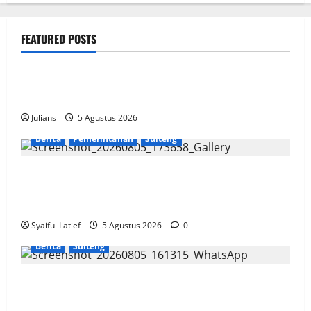
FEATURED POSTS
public
How SendiDoc can help you choose the right wrist
brace for your needs in
Julians
5 Agustus 2026
Berita
Pemerintahan
Sulteng
Gubernur Anwar Hafid Terbang ke Pelosok Tojo Una-
Una, Serap Aspirasi Warga Mire dan Tegaskan
Pemerataan Pembangunan
Syaiful Latief
5 Agustus 2026
0
Berita
Sulteng
Komisi Informasi Sulteng dan BKKBN Perkuat
Sinergi PPID, Dorong Keterbukaan Informasi Publik