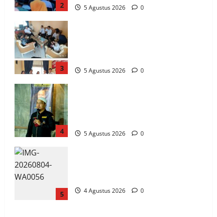
2
5 Agustus 2026
0
Komisi Informasi Sulteng dan BKKBN
Perkuat Sinergi PPID, Dorong
Keterbukaan Informasi Publik yang
Transparan dan Akuntabel
3
5 Agustus 2026
0
GRANAT Sulteng Ultimatum Pemda: ASN
dan Anggota DPRD Terbukti Narkoba
Harus Disanksi, Jika Diam Akan Surati
Mendagri
4
5 Agustus 2026
0
Gubernur Anwar Hafid Terima Dubes
UEA, Sulawesi Tengah Bidik Investasi
Strategis di 4 Sektor Utama
4 Agustus 2026
0
5