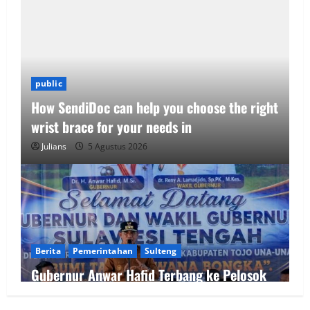
public
How SendiDoc can help you choose the right
wrist brace for your needs in
Julians
5 Agustus 2026
Berita
Pemerintahan
Sulteng
Gubernur Anwar Hafid Terbang ke Pelosok
Tojo Una-Una, Serap Aspirasi Warga Mire