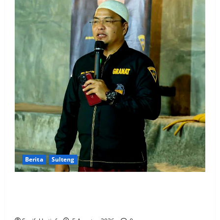
Berita
Sulteng
GRANAT Sulteng Ultimatum Pemda: ASN dan
Anggota DPRD Terbukti Narkoba Harus Disanksi,
Jika Diam Akan Surati Mendagri