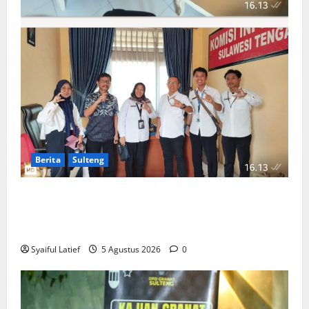
Berita
Sulteng
Komisi Informasi Sulteng dan BKKBN Perkuat
Sinergi PPID, Dorong Keterbukaan Informasi Publik
yang Transparan dan Akuntabel
Syaiful Latief
5 Agustus 2026
0