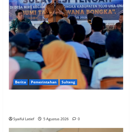
Berita
Pemerintahan
Sulteng
Gubernur Anwar Hafid Terbang ke Pelosok Tojo Una-
Una, Serap Aspirasi Warga Mire dan Tegaskan
Pemerataan Pembangunan
Syaiful Latief
5 Agustus 2026
0