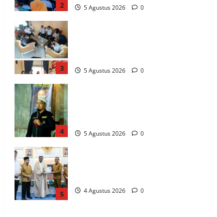
2
5 Agustus 2026
0
Komisi Informasi Sulteng dan BKKBN
Perkuat Sinergi PPID, Dorong
Keterbukaan Informasi Publik yang
Transparan dan Akuntabel
3
5 Agustus 2026
0
GRANAT Sulteng Ultimatum Pemda: ASN
dan Anggota DPRD Terbukti Narkoba
Harus Disanksi, Jika Diam Akan Surati
Mendagri
4
5 Agustus 2026
0
Gubernur Anwar Hafid Terima Dubes
UEA, Sulawesi Tengah Bidik Investasi
Strategis di 4 Sektor Utama
4 Agustus 2026
0
5