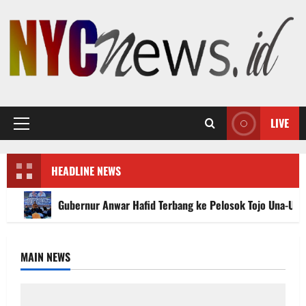
Skip
to
content
LIVE
Primary
Menu
HEADLINE NEWS
Gubernur Anwar Hafid Terbang ke Pelosok Tojo Una-Un
MAIN NEWS