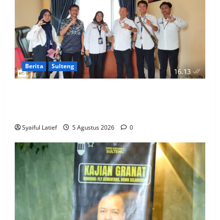
Berita
Sulteng
Komisi Informasi Sulteng dan BKKBN Perkuat
Sinergi PPID, Dorong Keterbukaan Informasi Publik
yang Transparan dan Akuntabel
Syaiful Latief
5 Agustus 2026
0