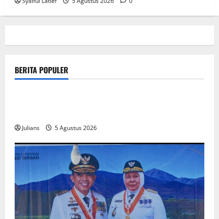
Syaiful Latief
5 Agustus 2026
0
BERITA POPULER
public
How SendiDoc can help you choose the right wrist
brace for your needs in
Julians
5 Agustus 2026