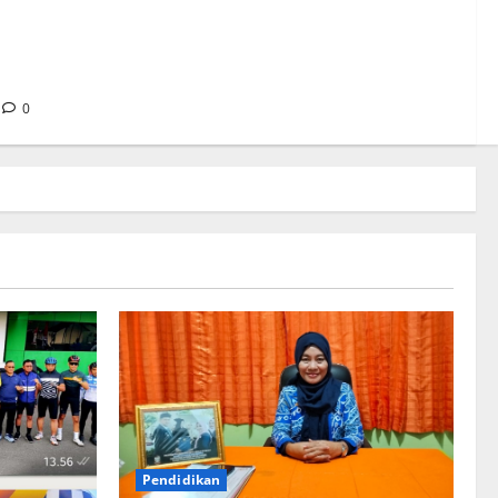
 Hafid dan
Perkuat
0
s
d dan
at
Pendidikan