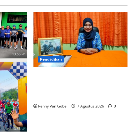
Una-Una, Serap Aspirasi
Warga Mire dan Tegaskan
5
Pemerataan
Pembangunan
5 Agustus 2026
0
eny
Pendidikan
Kepala UPT SPF SD Inpres Andi Tonro
Makassar Teguhkan Komitmen
Membangun Sekolah yang Nyaman,
il
Berkualitas, dan Berprestasi
Renny Van Gobel
7 Agustus 2026
0
 Gowes