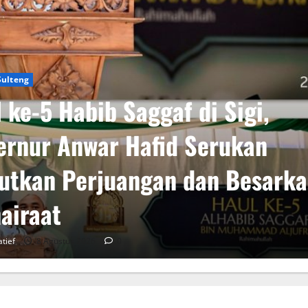
Sulteng
 ke-5 Habib Saggaf di Sigi,
ernur Anwar Hafid Serukan
utkan Perjuangan dan Besark
airaat
atief
8 Agustus 2026
0