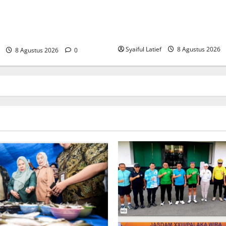
Palaka Wira, Gubernur Anwar
r Susumbolan, Wagub Reny
Pangdam Jonathan Sianipar 
Tolitoli Pastikan Harga serta
Sinergi TNI-Masyarakat
Pokok Tetap Stabil
Syaiful Latief
8 Agustus 2026
8 Agustus 2026
0
Sulteng
uan Pesepeda Meriahkan Gowe
ka Wira, Gubernur Anwar Hafi
gdam Jonathan Sianipar Perku
rgi TNI-Masyarakat
atief
8 Agustus 2026
0