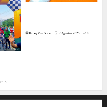
Kepala UPT SPF SD Inpres Andi Tonro
Makassar Teguhkan Komitmen
Membangun Sekolah yang Nyaman,
Berkualitas, dan Berprestasi
nro
Renny Van Gobel
7 Agustus 2026
0
 Gowes
 Hafid dan
Perkuat
0