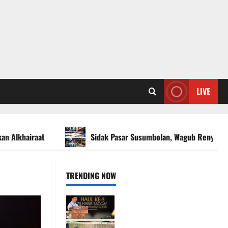
LIVE
kan Alkhairaat
Sidak Pasar Susumbolan, Wagub Reny dan B
TRENDING NOW
Haul ke-5 Habib Saggaf di
Sigi, Gubernur Anwar
Hafid Serukan Lanjutkan