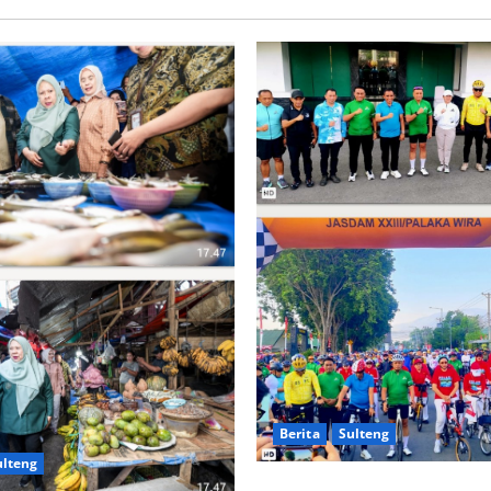
Sulteng
ak Pasar Susumbolan, Wagub R
Bupati Tolitoli Pastikan Harga
a Stok Bahan Pokok Tetap Stab
atief
8 Agustus 2026
0
Berita
Sulteng
ulteng
Ribuan Pesepeda Meriahkan