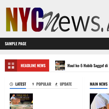
Skip
to
content
SAMPLE PAGE
HEADLINE NEWS
Haul ke-5 Habib Saggaf di
LATEST
POPULAR
UPDATE
MAIN NEWS
Haul ke-5 Habib Saggaf di
Sigi, Gubernur Anwar
Hafid Serukan Lanjutkan