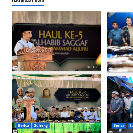
Berita
Sid
dan 
sert
Syaiful L
Berita
S
Berita
Sulteng