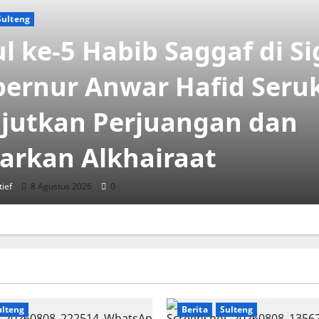
Sulteng
l ke-5 Habib Saggaf di Sig
ernur Anwar Hafid Seru
jutkan Perjuangan dan
arkan Alkhairaat
tief
8 Agustus 2026
0
ulteng
Berita
Sulteng