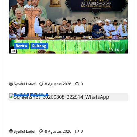
Berita
Sulteng
Haul ke-5 Habib Saggaf di Sigi, Gubernur Anwar
Hafid Serukan Lanjutkan Perjuangan dan Besarkan
Alkhairaat
Syaiful Latief
8 Agustus 2026
0
Berita
Sulteng
Sidak Pasar Susumbolan, Wagub Reny dan Bupati
Tolitoli Pastikan Harga serta Stok Bahan Pokok
Tetap Stabil
Syaiful Latief
8 Agustus 2026
0