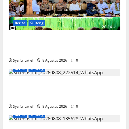
Berita
Sulteng
Haul ke-5 Habib Saggaf di Sigi, Gubernur Anwar
Hafid Serukan Lanjutkan Perjuangan dan Besarkan
Alkhairaat
Syaiful Latief
8 Agustus 2026
0
Berita
Sulteng
Sidak Pasar Susumbolan, Wagub Reny dan Bupati
Tolitoli Pastikan Harga serta Stok Bahan Pokok
Tetap Stabil
Syaiful Latief
8 Agustus 2026
0
Berita
Sulteng