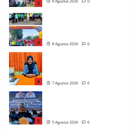
8 Agustus 2026
0
2
Ribuan Pesepeda Meriahkan Gowes
Palaka Wira, Gubernur Anwar Hafid dan
Pangdam Jonathan Sianipar Perkuat
Sinergi TNI-Masyarakat
3
8 Agustus 2026
0
Kepala UPT SPF SD Inpres Andi Tonro
Makassar Teguhkan Komitmen
Membangun Sekolah yang Nyaman,
Berkualitas, dan Berprestasi
4
7 Agustus 2026
0
Gubernur Anwar Hafid Terbang ke
Pelosok Tojo Una-Una, Serap Aspirasi
Warga Mire dan Tegaskan Pemerataan
Pembangunan
5
5 Agustus 2026
0