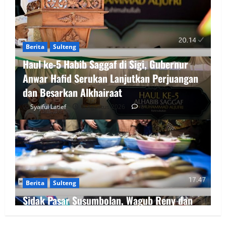
Berita
Sulteng
Haul ke-5 Habib Saggaf di Sigi, Gubernur
Anwar Hafid Serukan Lanjutkan Perjuangan
dan Besarkan Alkhairaat
Syaiful Latief
8 Agustus 2026
0
Berita
Sulteng
Sidak Pasar Susumbolan, Wagub Reny dan
Bupati Tolitoli Pastikan Harga serta Stok