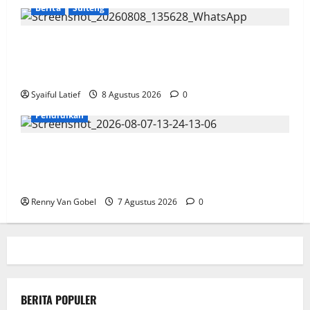
Berita
Sulteng
Ribuan Pesepeda Meriahkan Gowes Palaka Wira,
Gubernur Anwar Hafid dan Pangdam Jonathan
Sianipar Perkuat Sinergi TNI-Masyarakat
Syaiful Latief
8 Agustus 2026
0
Pendidikan
Kepala UPT SPF SD Inpres Andi Tonro Makassar
Teguhkan Komitmen Membangun Sekolah yang
Nyaman, Berkualitas, dan Berprestasi
Renny Van Gobel
7 Agustus 2026
0
BERITA POPULER