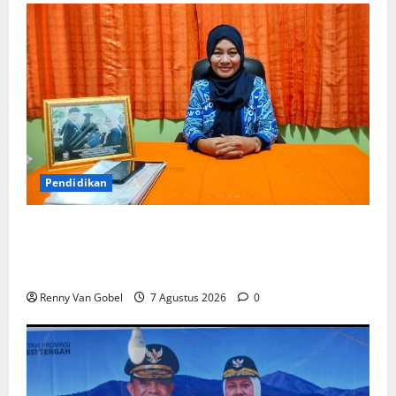
Pendidikan
Kepala UPT SPF SD Inpres Andi Tonro Makassar
Teguhkan Komitmen Membangun Sekolah yang
Nyaman, Berkualitas, dan Berprestasi
Renny Van Gobel
7 Agustus 2026
0