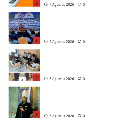
2
7 Agustus 2026
0
Gubernur Anwar Hafid Terbang ke
Pelosok Tojo Una-Una, Serap Aspirasi
Warga Mire dan Tegaskan Pemerataan
Pembangunan
3
5 Agustus 2026
0
Komisi Informasi Sulteng dan BKKBN
Perkuat Sinergi PPID, Dorong
Keterbukaan Informasi Publik yang
Transparan dan Akuntabel
4
5 Agustus 2026
0
GRANAT Sulteng Ultimatum Pemda: ASN
dan Anggota DPRD Terbukti Narkoba
Harus Disanksi, Jika Diam Akan Surati
Mendagri
5
5 Agustus 2026
0