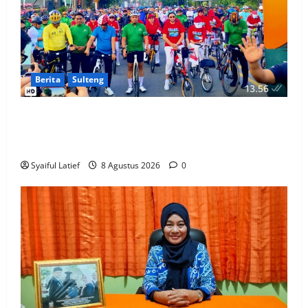
Berita
Sulteng
Ribuan Pesepeda Meriahkan Gowes Palaka Wira,
Gubernur Anwar Hafid dan Pangdam Jonathan
Sianipar Perkuat Sinergi TNI-Masyarakat
Syaiful Latief
8 Agustus 2026
0