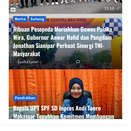
Berita
Sulteng
Ribuan Pesepeda Meriahkan Gowes Palaka
Wira, Gubernur Anwar Hafid dan Pangdam
Jonathan Sianipar Perkuat Sinergi TNI-
Masyarakat
Syaiful Latief
8 Agustus 2026
0
Pendidikan
Kepala UPT SPF SD Inpres Andi Tonro
Makassar Teguhkan Komitmen Membangun
Sekolah yang Nyaman, Berkualitas, dan