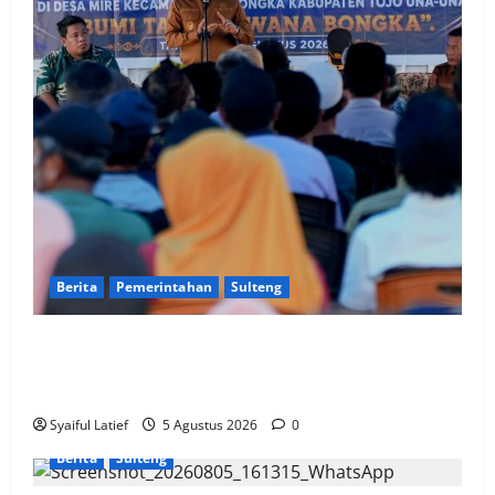
Berita
Pemerintahan
Sulteng
Gubernur Anwar Hafid Terbang ke Pelosok Tojo Una-
Una, Serap Aspirasi Warga Mire dan Tegaskan
Pemerataan Pembangunan
Syaiful Latief
5 Agustus 2026
0
Berita
Sulteng