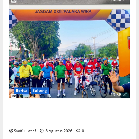
Berita
Sulteng
Ribuan Pesepeda Meriahkan Gowes Palaka Wira,
Gubernur Anwar Hafid dan Pangdam Jonathan
Sianipar Perkuat Sinergi TNI-Masyarakat
Syaiful Latief
8 Agustus 2026
0