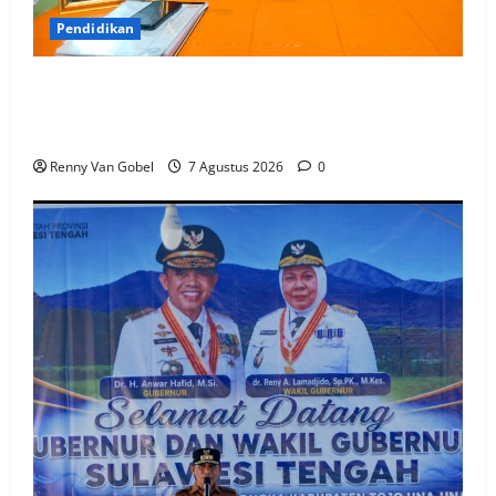
Pendidikan
Kepala UPT SPF SD Inpres Andi Tonro Makassar
Teguhkan Komitmen Membangun Sekolah yang
Nyaman, Berkualitas, dan Berprestasi
Renny Van Gobel
7 Agustus 2026
0