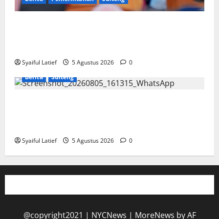
Gubernur Anwar Hafid Terbang ke Pelosok Tojo Una-
Una, Serap Aspirasi Warga Mire dan Tegaskan
Pemerataan Pembangunan
Syaiful Latief
5 Agustus 2026
0
Berita
Sulteng
Komisi Informasi Sulteng dan BKKBN Perkuat
Sinergi PPID, Dorong Keterbukaan Informasi Publik
yang Transparan dan Akuntabel
Syaiful Latief
5 Agustus 2026
0
@copyright2021 | NYCNews
|
MoreNews
by AF