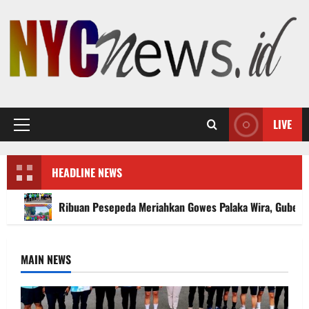
Skip
to
content
LIVE
Primary
Menu
HEADLINE NEWS
Ribuan Pesepeda Meriahkan Gowes Palaka Wira, Gubernu
MAIN NEWS