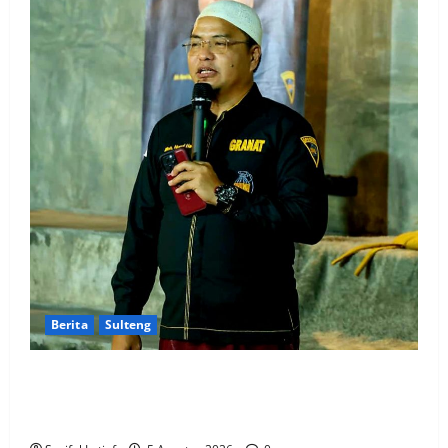
Berita
Sulteng
GRANAT Sulteng Ultimatum Pemda: ASN dan
Anggota DPRD Terbukti Narkoba Harus Disanksi,
Jika Diam Akan Surati Mendagri