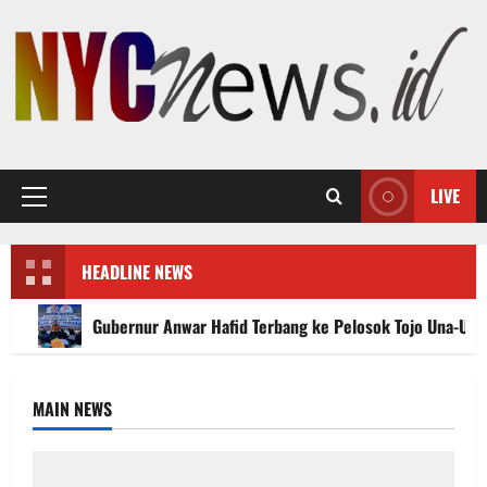
Skip
to
content
LIVE
Primary
Menu
HEADLINE NEWS
Gubernur Anwar Hafid Terbang ke Pelosok Tojo Una-Un
MAIN NEWS