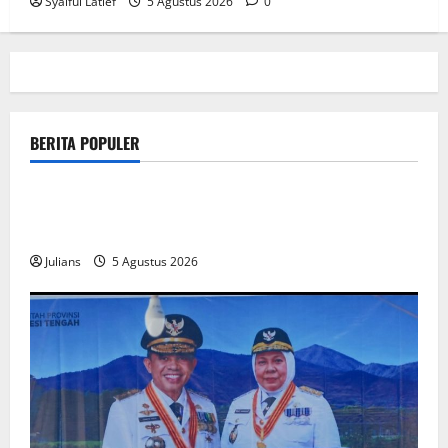
Syaiful Latief
5 Agustus 2026
0
BERITA POPULER
public
How SendiDoc can help you choose the right wrist
brace for your needs in
Julians
5 Agustus 2026