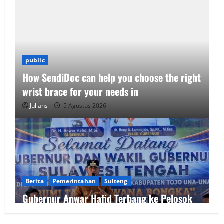
public
How SendiDoc can help you choose the right
wrist brace for your needs in
Julians
5 Agustus 2026
Berita
Pemerintahan
Sulteng
Gubernur Anwar Hafid Terbang ke Pelosok
Tojo Una-Una, Serap Aspirasi Warga Mire