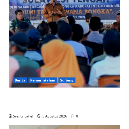
Berita
Pemerintahan
Sulteng
Gubernur Anwar Hafid Terbang ke Pelosok Tojo Una-
Una, Serap Aspirasi Warga Mire dan Tegaskan
Pemerataan Pembangunan
Syaiful Latief
5 Agustus 2026
0