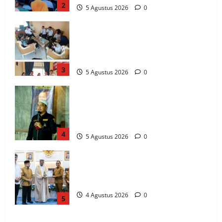
2
5 Agustus 2026
0
Komisi Informasi Sulteng dan BKKBN
Perkuat Sinergi PPID, Dorong
Keterbukaan Informasi Publik yang
Transparan dan Akuntabel
3
5 Agustus 2026
0
GRANAT Sulteng Ultimatum Pemda: ASN
dan Anggota DPRD Terbukti Narkoba
Harus Disanksi, Jika Diam Akan Surati
Mendagri
4
5 Agustus 2026
0
Gubernur Anwar Hafid Terima Dubes
UEA, Sulawesi Tengah Bidik Investasi
Strategis di 4 Sektor Utama
4 Agustus 2026
0
5