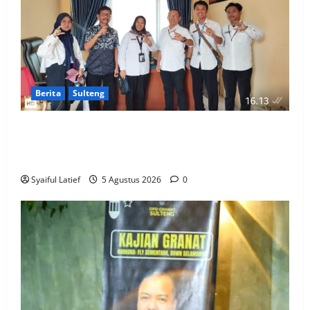
Berita
Sulteng
Komisi Informasi Sulteng dan BKKBN Perkuat
Sinergi PPID, Dorong Keterbukaan Informasi Publik
yang Transparan dan Akuntabel
Syaiful Latief
5 Agustus 2026
0