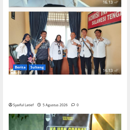
Berita
Sulteng
Komisi Informasi Sulteng dan BKKBN Perkuat
Sinergi PPID, Dorong Keterbukaan Informasi Publik
yang Transparan dan Akuntabel
Syaiful Latief
5 Agustus 2026
0